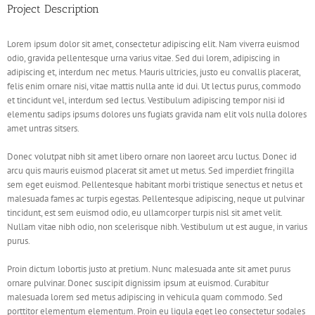
Project Description
Lorem ipsum dolor sit amet, consectetur adipiscing elit. Nam viverra euismod
odio, gravida pellentesque urna varius vitae. Sed dui lorem, adipiscing in
adipiscing et, interdum nec metus. Mauris ultricies, justo eu convallis placerat,
felis enim ornare nisi, vitae mattis nulla ante id dui. Ut lectus purus, commodo
et tincidunt vel, interdum sed lectus. Vestibulum adipiscing tempor nisi id
elementu sadips ipsums dolores uns fugiats gravida nam elit vols nulla dolores
amet untras sitsers.
Donec volutpat nibh sit amet libero ornare non laoreet arcu luctus. Donec id
arcu quis mauris euismod placerat sit amet ut metus. Sed imperdiet fringilla
sem eget euismod. Pellentesque habitant morbi tristique senectus et netus et
malesuada fames ac turpis egestas. Pellentesque adipiscing, neque ut pulvinar
tincidunt, est sem euismod odio, eu ullamcorper turpis nisl sit amet velit.
Nullam vitae nibh odio, non scelerisque nibh. Vestibulum ut est augue, in varius
purus.
Proin dictum lobortis justo at pretium. Nunc malesuada ante sit amet purus
ornare pulvinar. Donec suscipit dignissim ipsum at euismod. Curabitur
malesuada lorem sed metus adipiscing in vehicula quam commodo. Sed
porttitor elementum elementum. Proin eu ligula eget leo consectetur sodales