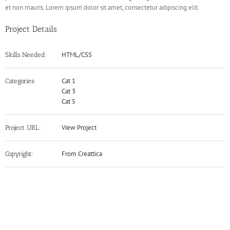
et non mauris. Lorem ipsum dolor sit amet, consectetur adipiscing elit.
Project Details
HTML/CSS
Skills Needed:
Cat 1
Categories:
Cat 3
Cat 5
View Project
Project URL:
From Creattica
Copyright: